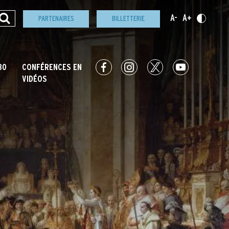
ORAMA DE L'ART
A-
A+
PARTENAIRES
BILLETTERIE
ENDEURS
NGP
RÉSEAUX
30
CONFÉRENCES EN
VIDÉOS
SOCIAUX