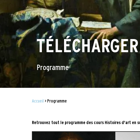
TÉLÉCHARGER
Programme
Accueil
Programme
FIL
D'ARIANE
Retrouvez tout le programme des cours Histoires d'art en su