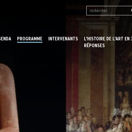
GRAND PALAIS
PAN
IMAGES D'ART
REV
L'HISTOIRE PAR L'IMAGE
RM
MUSÉE DU LUXEMBOURG
GENDA
PROGRAMME
INTERVENANTS
L'HISTOIRE DE L'ART EN 
RÉPONSES