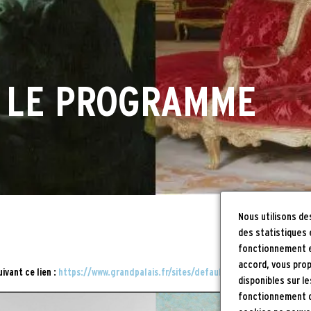
 LE PROGRAMME
Nous utilisons d
des statistiques
fonctionnement et
accord, vous prop
ivant ce lien :
https://www.grandpalais.fr/sites/default/files/Brochure_HD
disponibles sur l
fonctionnement du