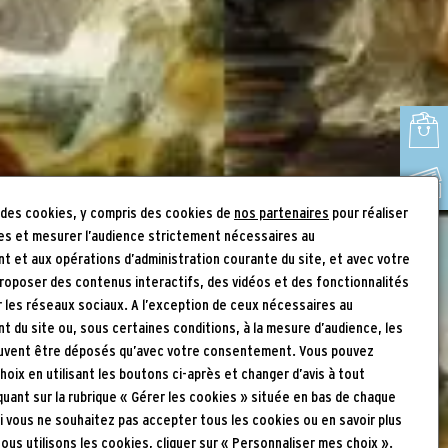
REVENDEURS
CONFÉRENCES EN VIDÉOS
RMNGP
RÉSEAUX
SOCIAUX
 des cookies, y compris des cookies de
nos partenaires
pour réaliser
es et mesurer l’audience strictement nécessaires au
 et aux opérations d’administration courante du site, et avec votre
roposer des contenus interactifs, des vidéos et des fonctionnalités
r les réseaux sociaux. A l’exception de ceux nécessaires au
 du site ou, sous certaines conditions, à la mesure d’audience, les
uvent être déposés qu’avec votre consentement. Vous pouvez
hoix en utilisant les boutons ci-après et changer d’avis à tout
uant sur la rubrique « Gérer les cookies » située en bas de chaque
Si vous ne souhaitez pas accepter tous les cookies ou en savoir plus
us utilisons les cookies, cliquer sur « Personnaliser mes choix ».