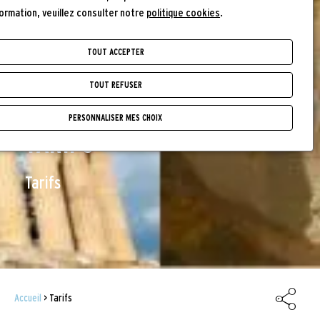
formation, veuillez consulter notre
politique cookies
.
TOUT ACCEPTER
TOUT REFUSER
PERSONNALISER MES CHOIX
TARIFS
Tarifs
Accueil
Tarifs
FIL