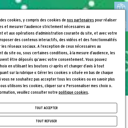
REVENDEURS
CONFÉRENCES EN VIDÉOS
RMNGP
 des cookies, y compris des cookies de
nos partenaires
pour réaliser
RÉSEAUX
es et mesurer l’audience strictement nécessaires au
 et aux opérations d’administration courante du site, et avec votre
SOCIAUX
roposer des contenus interactifs, des vidéos et des fonctionnalités
r les réseaux sociaux. A l’exception de ceux nécessaires au
 du site ou, sous certaines conditions, à la mesure d’audience, les
uvent être déposés qu’avec votre consentement. Vous pouvez
hoix en utilisant les boutons ci-après et changer d’avis à tout
uant sur la rubrique « Gérer les cookies » située en bas de chaque
Si vous ne souhaitez pas accepter tous les cookies ou en savoir plus
us utilisons les cookies, cliquer sur « Personnaliser mes choix ».
formation, veuillez consulter notre
politique cookies
.
Accueil
Plan du site
TOUT ACCEPTER
FIL
TOUT REFUSER
NAVIGATION