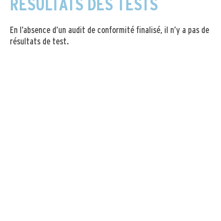
RÉSULTATS DES TESTS
En l’absence d’un audit de conformité finalisé, il n’y a pas de
résultats de test.
CONTENUS NON ACCESSIBLES
Non-conformités
En l’absence d’un audit de conformité finalisé, tous les
contenus du site sont considérés comme non accessibles
par hypothèse.
Dérogations pour charge disproportionnée
En l’absence d’un audit de conformité finalisé, aucune
dérogation n’a été identifiée